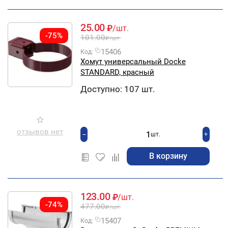
25.00
₽
/шт.
-75%
101.00
₽
/шт.
15406
Код:
Хомут универсальный Docke
STANDARD, красный
Доступно:
107 шт.
отзывов нет
+
−
шт.
В корзину
123.00
₽
/шт.
-74%
477.00
₽
/шт.
15407
Код: