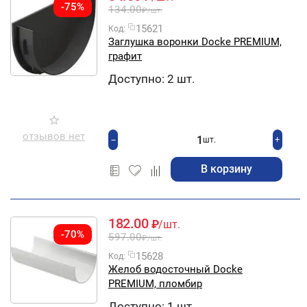
-75%
134.00
₽
/шт.
15621
Код:
Заглушка воронки Docke PREMIUM,
графит
Доступно:
2 шт.
отзывов нет
+
−
шт.
В корзину
182.00
₽
/шт.
-70%
597.00
₽
/шт.
15628
Код:
Желоб водосточный Docke
PREMIUM, пломбир
Доступно:
1 шт.