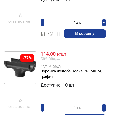
отзывов нет
+
−
шт.
В корзину
114.00
₽
/шт.
-77%
502.00
₽
/шт.
15629
Код:
Воронка желоба Docke PREMIUM,
графит
Доступно:
10 шт.
отзывов нет
+
−
шт.