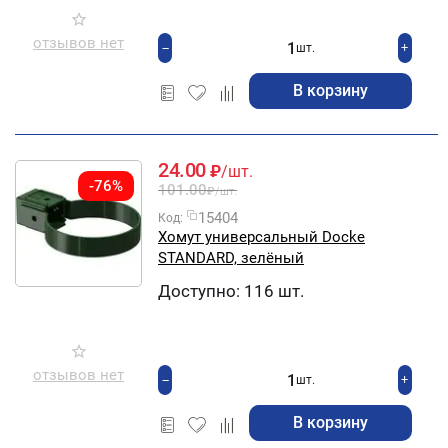
отзывов нет
+
−
шт.
В корзину
24.00
₽
/шт.
-76%
101.00
₽
/шт.
15404
Код:
Хомут универсальный Docke
STANDARD, зелёный
Доступно:
116 шт.
отзывов нет
+
−
шт.
В корзину