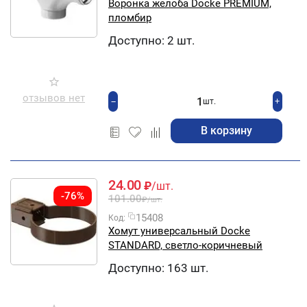
Воронка желоба Docke PREMIUM,
пломбир
Доступно:
2 шт.
отзывов нет
+
−
шт.
В корзину
24.00
₽
/шт.
-76%
101.00
₽
/шт.
15408
Код:
Хомут универсальный Docke
STANDARD, светло-коричневый
Доступно:
163 шт.