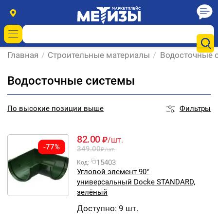
Главная
/
Строительные материалы
/
Водосточные 
Водосточные системы
Фильтры
По
высокие позиции выше
82.00
₽
/шт.
-77%
349.00
₽
/шт.
15403
Код:
Угловой элемент 90°
универсальный Docke STANDARD,
зелёный
Доступно:
9 шт.