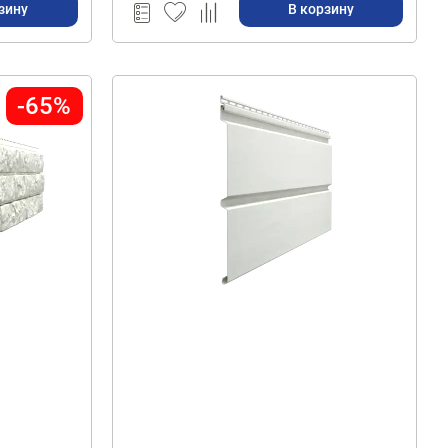
зину
В корзину
-65%