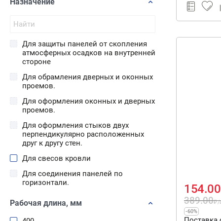
Назначение
Серия Premium - коллекция Брус
Серия Premium - коллекция
Корабельный брус
Серия STANDARD - коллекция Софит
Для защиты панелей от скопления
атмосферных осадков на внутренней
Серия Standart - коллекция
стороне
Корабельный брус
Для обрамления дверных и оконных
Серия Standart - коллеция Ёлочка
проемов.
Софит
Для оформления оконных и дверных
проемов.
Софиты
Для оформления стыков двух
Стоун-Хаус Камень
перпендикулярно расположенных
друг к другу стен.
Стоун-Хаус Кварцит
Для свесов кровли
Стоун-Хаус Кирпич
Для соединения панелей по
Стоун-Хаус Клинкер
горизонтали.
154.00
Стоун-Хаус Сланец
Для стен
389.00
Рабочая длина, мм
₽
/
Стоун-Хаус Таганай
-60%
Для установки сайдинга на стену
Поставка 
Тимбер-Блок Дуб
400