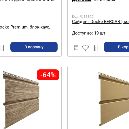
11822
Код:
Сайдинг Docke BERGART, к
ocke Premium, блок-хаус,
Доступно:
19 шт.
В корзину
В кор
-64%