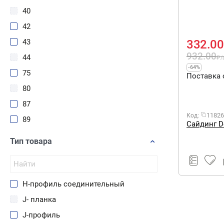
40
42
43
332.00
932.00
44
₽
/
-64%
75
Поставка 
80
87
11826
Код:
89
Сайдинг Do
110
Тип товара
112
120
170
H-профиль соединительный
180
J- планка
200
J-профиль