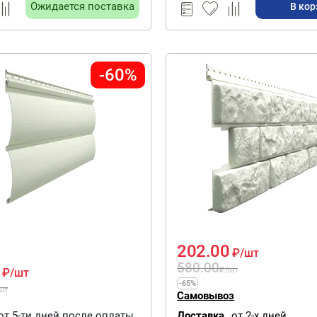
Ожидается поставка
В кор
-60%
202.00
₽
/шт
580.00
₽
/шт
₽
/шт
-65%
шт
Самовывоз
от 5-ти дней после оплаты
Доставка
от 2-х дней