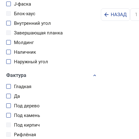
230
J-фаска
232
Блок-хаус
НАЗАД
1
243
Внутренний угол
250
Завершающая планка
254
Молдинг
275
Наличник
285
Наружный угол
300
Околооконный профиль
Фактура
305
Откос
Гладкая
Отлив
Да
Профиль
Под дерево
Сайдинг
Под камень
Сливная планка
Под кирпич
Софиты
Рифлёная
Стартовый профиль