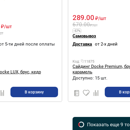
289.00
₽
/шт
670.00
₽
/шт
₽
/шт
-57%
шт
Самовывоз
от 5-ти дней после оплаты
Доставка
от 2-х дней
11875
Код:
Сайдинг Docke Premium, бру
карамель
cke LUX, брус, кедр
Доступно:
15 шт.
В корзину
В кор
Показать еще 9 т