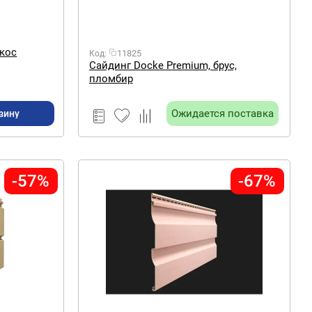
окос
11825
Код:
Сайдинг Docke Premium, брус,
пломбир
Ожидается поставка
зину
-57%
-67%