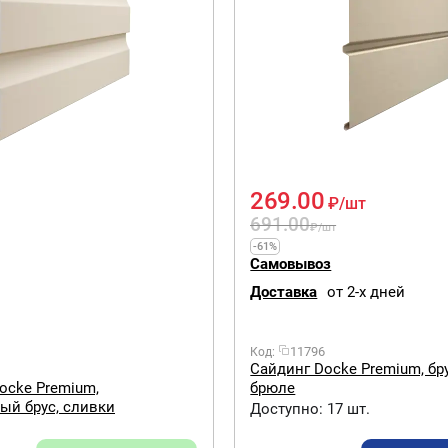
269.00
₽
/шт
691.00
₽
/шт
-61%
Самовывоз
Доставка
от 2-х дней
11796
Код:
Сайдинг Docke Premium, бру
брюле
ocke Premium,
ый брус, сливки
Доступно:
17 шт.