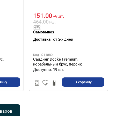
151.00
₽
/шт.
464.00
₽
/шт.
-67%
Самовывоз
Доставка
от 2-х дней
11880
Код:
с,
Сайдинг Docke Premium,
корабельный брус, персик
Доступно:
19 шт.
зину
В корзину
оваров