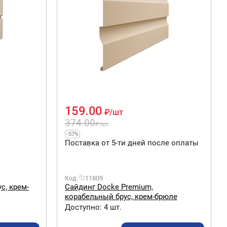
159.00
₽
/шт
374.00
₽
/шт
-57%
Поставка от 5-ти дней после оплаты
11809
Код:
с, крем-
Сайдинг Docke Premium,
корабельный брус, крем-брюле
Доступно:
4 шт.