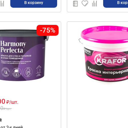
В корзину
В кор
-75%
00
₽
/шт.
00
₽
/шт.
з
от 2-х дней