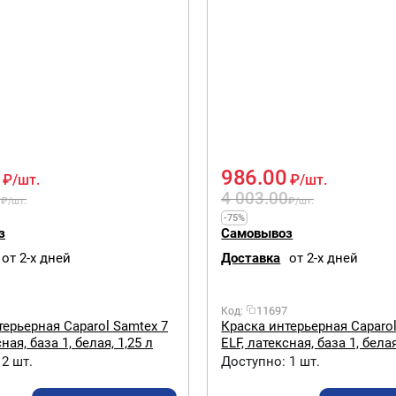
986.00
₽
/шт.
₽
/шт.
0
4 003.00
₽
/шт.
₽
/шт.
-75%
з
Самовывоз
от 2-х дней
Доставка
от 2-х дней
11697
Код:
терьерная Caparol Samtex 7
Краска интерьерная Caparol
ная, база 1, белая, 1,25 л
ELF, латексная, база 1, белая
2 шт.
Доступно:
1 шт.