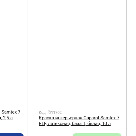
 Samtex 7
11702
Код:
, 2,5 л
Краска интерьерная Caparol Samtex 7
ELF, латексная, база 1, белая, 10 л