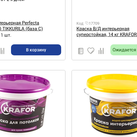
терьерная Perfecta
17709
Код:
 TIKKURILA (база С)
Краска В/Д интерьерная
я 9 л
суперстойкая, 14 кг KRAFO
1 шт.
этикетка.
Ожидается
В корзину