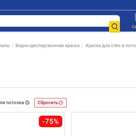
С
иалы
/
Водно-дисперсионная краска
/
Краска для стен и пот
для потолка
Сбросить
-75%