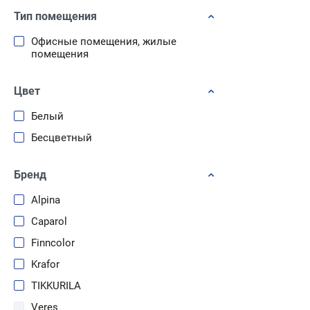
Дерево
Тип помещения
Дерево Металл
Офисные помещения, жилые
Фиброцементные плиты Штукатурка
помещения
Бетон ДВП Гипсокартон ДСП Дерево
Шпатлевка Кирпич
Цвет
Белый
Бесцветный
Бренд
Alpina
Caparol
Finncolor
Krafor
TIKKURILA
Veres