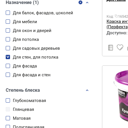
Назначение (1)
Для балок, фасадов, цоколей
16542
Код:
Краска ин
Для мебели
(Перфекта)
Для окон и дверей
бесцветна
Доступно:
Для потолка
Для садовых деревьев
Для стен, для потолка
Для фасада
Для фасада и стен
Степень блеска
Глубокоматовая
Глянцевая
Матовая
Полуглянцевая