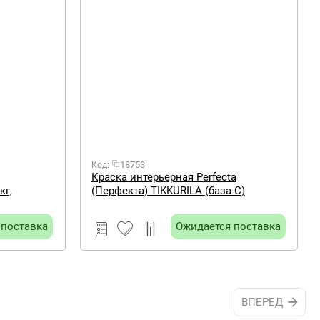
18753
Код:
Краска интерьерная Perfecta
кг,
(Перфекта) TIKKURILA (база С)
бесцветная 9 л
 поставка
Ожидается поставка
ВПЕРЕД