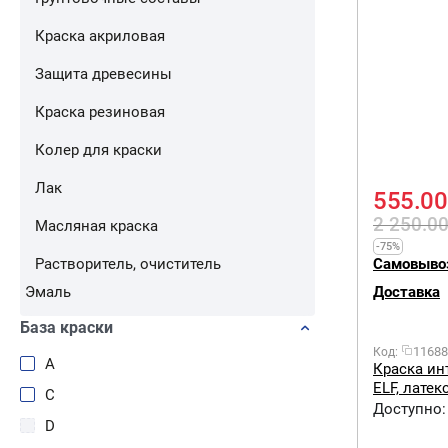
Краска акриловая
Защита древесины
Краска резиновая
Колер для краски
Лак
555.00
2 250.0
Масляная краска
-75%
Растворитель, очиститель
Самовыво
Эмаль
Доставка
База краски
11688
Код:
A
Краска ин
ELF, латекс
C
Доступно:
D