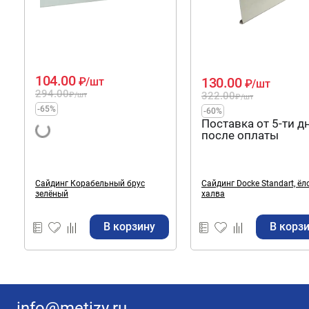
104.00
130.00
₽
/шт
₽
/шт
294.00
322.00
₽
/шт
₽
/шт
-65%
-60%
Поставка от 5-ти д
после оплаты
Сайдинг Корабельный брус
Сайдинг Docke Standart, ёл
зелёный
халва
В корзину
В корз
info@metizy.ru