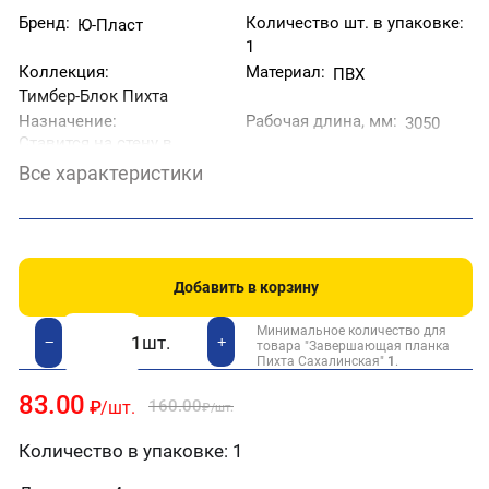
Бренд:
Количество шт. в упаковке:
Ю-Пласт
1
Коллекция:
Материал:
ПВХ
Тимбер-Блок Пихта
Назначение:
Рабочая длина, мм:
3050
Ставится на стену в
последнюю очередь
Все характеристики
под свесом крыши и
фронтона.
Рабочая ширина, мм:
Страна производитель:
40
Беларусь
Тип товара:
Фактура:
Рифлёная
Добавить в корзину
Завершающая планка
Минимальное количество для
шт.
+
−
товара "Завершающая планка
Пихта Сахалинская"
1
.
83.00
160.00
₽
/шт.
₽
/шт.
Количество в упаковке: 1