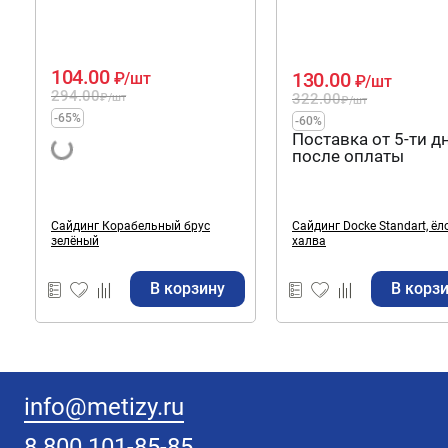
104.00
130.00
₽
/шт
₽
/шт
294.00
322.00
₽
/шт
₽
/шт
-65%
-60%
Поставка от 5-ти д
после оплаты
Сайдинг Корабельный брус
Сайдинг Docke Standart, ёл
зелёный
халва
В корзину
В корз
info@metizy.ru
8 800 101-85-85