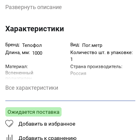
не поглащает влагу и его свойства не зависят от
Развернуть описание
влажностного режима и циклического изменения
температур.
Характеристики
Бренд:
Вид:
Тепофол
Пог.метр
Длина, мм:
Количество шт. в упаковке:
1000
1
Материал:
Страна производитель:
Вспененный
Россия
полиэтилен
Толщина, мм:
Цвет:
3
Белый
Все характеристики
Ширина, мм:
1200
Ожидается поставка
Добавить в избранное
Добавить к сравнению