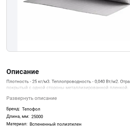
Описание
Плотность - 25 кг/м3. Теплопроводность - 0,040 Вт/м2. О
покрытый с одной стороны металлизированной пленкой. 
электроники, оргтехники, электроприборов, медицинской т
Развернуть описание
между тканью и набивным материалом, прокладка между и
фундаментов, кровли, укрывной материал для бетона,упак
Бренд:
Тепофол
Длина, мм:
25000
Материал:
Вспененный полиэтилен