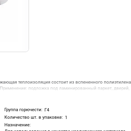
тражающая теплоизоляция состоит из вспененного полиэтилена
Применение: подложка под ламинированный паркет, дверей,
ехники, стекла, керамики, пищевых продуктов и пр. Прокладк
зделием и коробкой. Теплоизоляция помещений, стен, полов
овка мебели и ванн.
Группа горючести:
Г4
Количество шт. в упаковке:
1
Назначение: