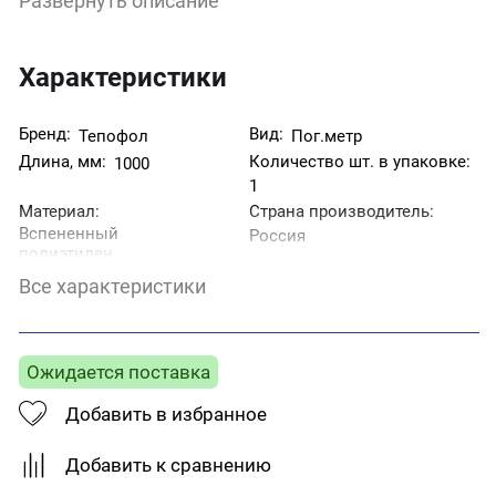
Развернуть описание
набивным материалом, прокладка между
изделием и коробкой. Теплоизоляция помещений,
стен, полов, фундаментов, кровли, укрывной
материал для бетона, упаковка мебели и ванн.
Характеристики
Бренд:
Вид:
Тепофол
Пог.метр
Длина, мм:
Количество шт. в упаковке:
1000
1
Материал:
Страна производитель:
Вспененный
Россия
полиэтилен
Толщина, мм:
Цвет:
2
Белый
Все характеристики
Ширина, мм:
1050
Ожидается поставка
Добавить в избранное
Добавить к сравнению