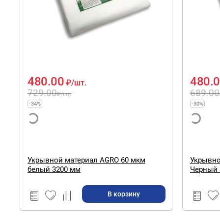
480.00
480.
₽
/шт.
729.00
689.00
₽
/шт.
-34%
-30%
Укрывной материал AGRO 60 мкм
Укрывно
белый 3200 мм
Черный 
В корзину