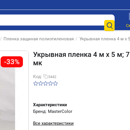
С
/
Пленка защиная полиэтиленовая
/
Укрывная пленка 4 м х 5
Укрывная пленка 4 м х 5 м; 7
-33%
мк
Код:
5442
Характеристики
Бренд: MasterColor
Все характеристики