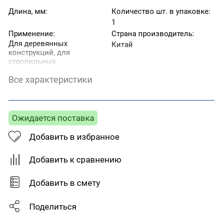
Длина, мм:
Количество шт. в упаковке:
1
Применение:
Страна производитель:
Для деревянных
Китай
конструкций, для
стропильных
соединений
Все характеристики
Тип:
Уголок
Толщина, мм:
2
соединительный
Угол наклона:
Ширина, мм:
135
35
Ожидается поставка
Добавить в избранное
Добавить к сравнению
Добавить в смету
Поделиться