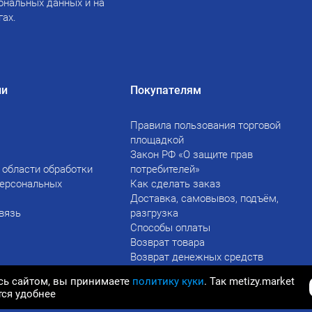
ональных данных и на
гах.
ии
Покупателям
Правила пользования торговой
площадкой
Закон РФ «О защите прав
 области обработки
потребителей»
персональных
Как сделать заказ
Доставка, самовывоз, подъём,
вязь
разгрузка
Способы оплаты
Возврат товара
Возврат денежных средств
сь сайтом, вы принимаете
политику куки
. Так metizy.market
тся удобнее