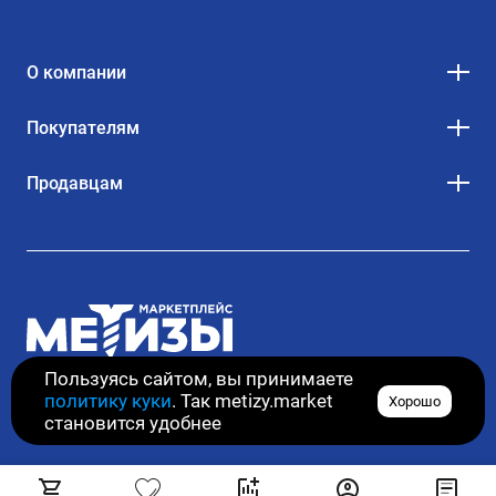
О компании
Покупателям
Продавцам
Пользуясь сайтом, вы принимаете
политику куки
. Так metizy.market
Хорошо
© 2020–2026. Все права защищены
становится удобнее
80.00
₽
/пог. м