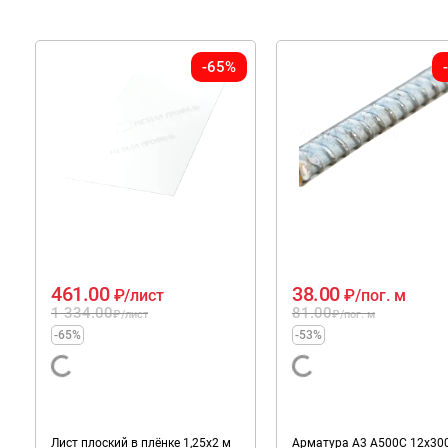
-65%
461.00
38.00
₽
/лист
₽
/пог. м
1 334.00
81.00
₽
/лист
₽
/пог. м
-65%
-53%
Лист плоский в плёнке 1,25х2 м
Арматура А3 А500C 12х30