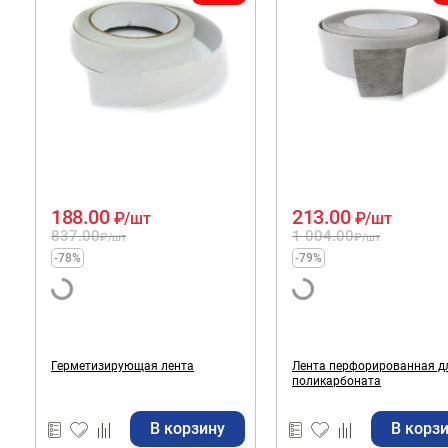
188.00
213.00
₽
/шт
₽
/шт
837.00
1 004.00
₽
/шт
₽
/шт
-78%
-79%
Герметизирующая лента
Лента перфорированная д
поликарбоната
В корзину
В корз