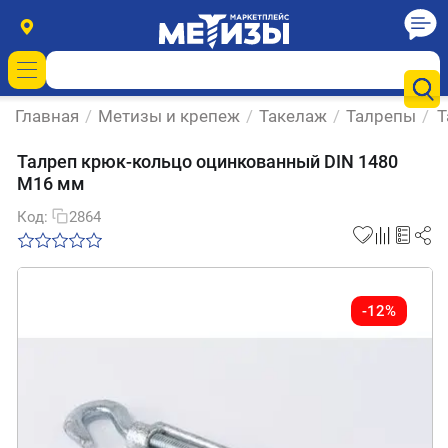
Главная
/
Метизы и крепеж
/
Такелаж
/
Талрепы
/
Т
Талреп крюк-кольцо оцинкованный DIN 1480
М16 мм
Код:
2864
-12%