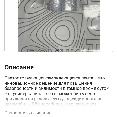
Описание
Светоотражающая самоклеющаяся лента – это
инновационное решение для повышения
безопасности и видимости в темное время суток.
Эта универсальная лента может быть легко
приклеена на рюкзак, сумку, одежду и даже на
автомобиль. Её способность отражать свет
автомобильных фар, фонарей, фонариков и
Развернуть описание
светильников делает её незаменимым