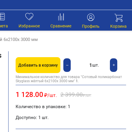
мета
Избранное
Сравнение
Профиль
Корзина
й 6х2100х 3000 мм
s
шт.
+
−
Добавить в корзину
Минимальное количество для товара "Сотовый поликарбонат
Skyglass жёлтый 6х2100х 3000 мм"
1
.
1 128.00
2 399.00
₽
/шт.
₽
/шт.
Количество в упаковке: 1
Доступно:
1 шт.