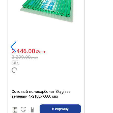
2 446.00
₽
/шт.
3 299.00
₽
/шт.
-26%
Сотовый поликарбонат Skyglass
зелёный 4х2100х 6000 мм
В корзину