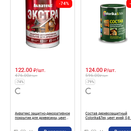
-74%
122.00
124.00
₽
/шт.
₽
/шт.
476.00
596.00
₽
/шт.
₽
/шт.
-74%
-79%
Акватекс защитно-декоративное
Состав деревозащитный
покрытие для древесины, цвет
Colorika&Tex, цвет иней, 0,8
сосна, 0,8 л.