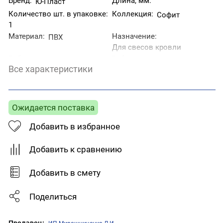
Бренд:
Длина, мм:
Ю-Пласт
Количество шт. в упаковке:
Коллекция:
Софит
1
Материал:
Назначение:
ПВХ
Для свесов кровли
Рабочая длина, мм:
Рабочая ширина, мм:
3000
300
Все характеристики
Страна производитель:
Тип товара:
Софиты
Беларусь
Фактура:
Цвет:
Гладкая
Коричневый
Ожидается поставка
Добавить в избранное
Добавить к сравнению
Добавить в смету
Поделиться
Продавец: