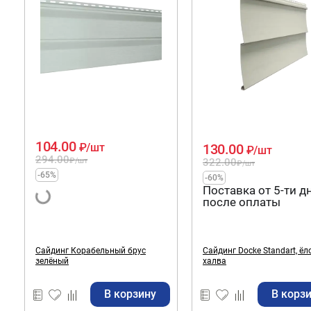
104.00
130.00
₽
/шт
₽
/шт
294.00
322.00
₽
/шт
₽
/шт
-65%
-60%
Поставка от 5-ти д
после оплаты
Сайдинг Корабельный брус
Сайдинг Docke Standart, ёл
зелёный
халва
В корзину
В корз