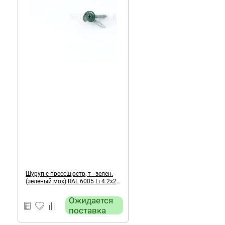
Шуруп с прессш,остр, т - зелен.
(зеленый мох) RAL 6005 Li 4.2х25
мм
Ожидается
поставка