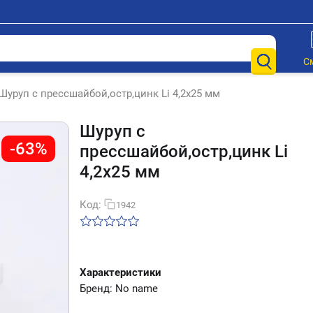
С
Шуруп с прессшайбой,остр,цинк Li 4,2х25 мм
Шуруп с
-63%
прессшайбой,остр,цинк Li
4,2х25 мм
Код:
1942
Характеристики
Бренд: No name