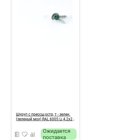
Шуруп с прессш,остр, т - зелен.
(зеленый мох) RAL 6005 Li 4.2х25
мм
Ожидается
поставка