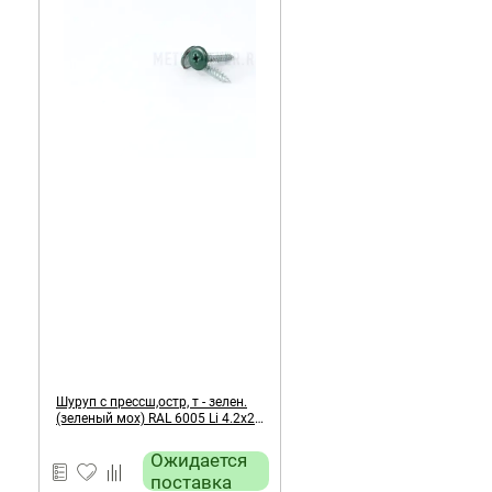
Шуруп с прессш,остр, т - зелен.
(зеленый мох) RAL 6005 Li 4.2х25
мм
Ожидается
поставка