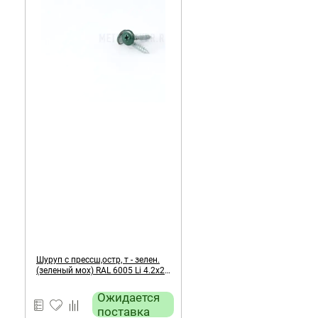
Шуруп с прессш,остр, т - зелен.
(зеленый мох) RAL 6005 Li 4.2х25
мм
Ожидается
поставка