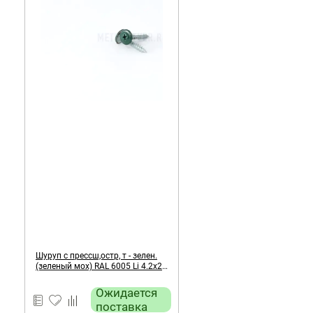
Шуруп с прессш,остр, т - зелен.
(зеленый мох) RAL 6005 Li 4.2х25
мм
Ожидается
поставка