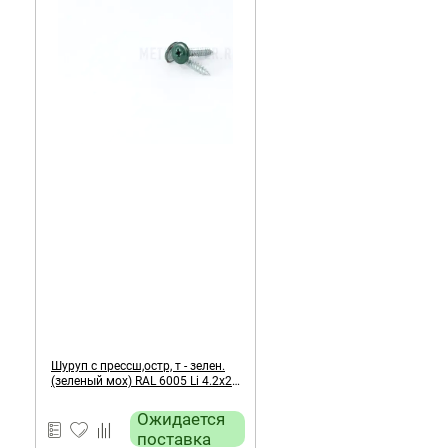
Шуруп с прессш,остр, т - зелен.
(зеленый мох) RAL 6005 Li 4.2х25
мм
Ожидается
поставка