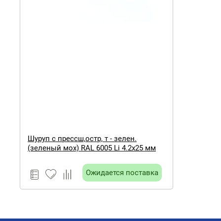
Шуруп с прессш,остр, т - зелен.
(зеленый мох) RAL 6005 Li 4.2х25 мм
Ожидается поставка