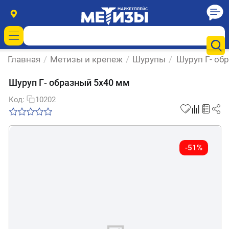
Главная
/
Метизы и крепеж
/
Шурупы
/
Шуруп Г- об
Шуруп Г- образный 5х40 мм
Код:
10202
-51%