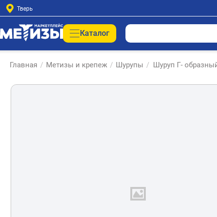
Тверь
Каталог
Главная
/
Метизы и крепеж
/
Шурупы
/
Шуруп Г- образны