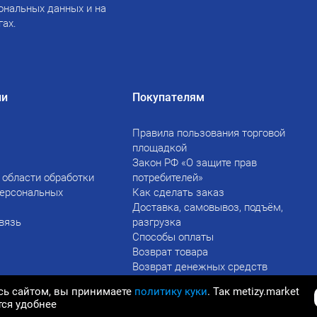
ональных данных и на
гах.
ии
Покупателям
Правила пользования торговой
площадкой
Закон РФ «О защите прав
 области обработки
потребителей»
персональных
Как сделать заказ
Доставка, самовывоз, подъём,
вязь
разгрузка
Способы оплаты
Возврат товара
Возврат денежных средств
сь сайтом, вы принимаете
политику куки
. Так metizy.market
тся удобнее