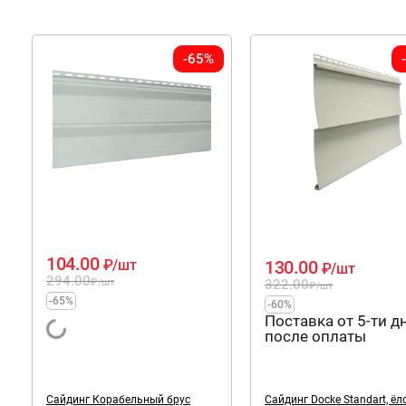
-65%
104.00
130.00
₽
/шт
₽
/шт
294.00
322.00
₽
/шт
₽
/шт
-65%
-60%
Поставка от 5-ти д
после оплаты
Сайдинг Корабельный брус
Сайдинг Docke Standart, ёл