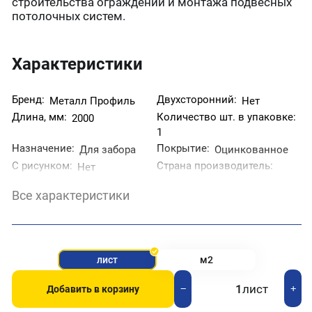
строительства ограждений и монтажа подвесных
потолочных систем.
Характеристики
Бренд:
Двухсторонний:
Металл Профиль
Нет
Длина, мм:
Количество шт. в упаковке:
2000
1
Назначение:
Покрытие:
Для забора
Оцинкованное
С рисунком:
Страна производитель:
Нет
Россия
Все характеристики
Тип:
Толщина, мм:
С8
0,35
Цвет:
Ширина, мм:
Оцинкованный
1200
лист
м2
лист
+
−
Добавить в корзину