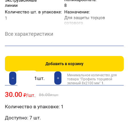
Экструзионные
линии
8
Количество шт. в упаковке:
Назначение:
Для защиты торцов
1
сотового
поликарбоната от
попадания и
Все характеристики
образование влаги,
грязи, насекомых и
пыли.
Страна производитель:
Тип профиля:
Торцевой
Россия
Добавить в корзину
Тип товара:
Цвет:
Профиль
Зеленый
Минимальное количество для
шт.
+
−
товара "Профиль торцевой
зеленый 8х2100 мм"
1
.
30.00
86.00
₽
/шт.
₽
/шт.
Количество в упаковке: 1
Доступно:
7 шт.