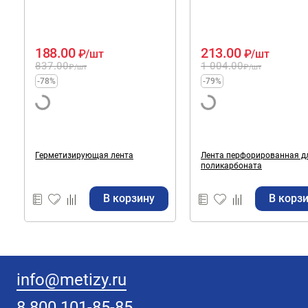
188.00
213.00
₽
/шт
₽
/шт
837.00
1 004.00
₽
/шт
₽
/шт
-78%
-79%
Герметизирующая лента
Лента перфорированная д
поликарбоната
В корзину
В корз
info@metizy.ru
8 800 101-85-85