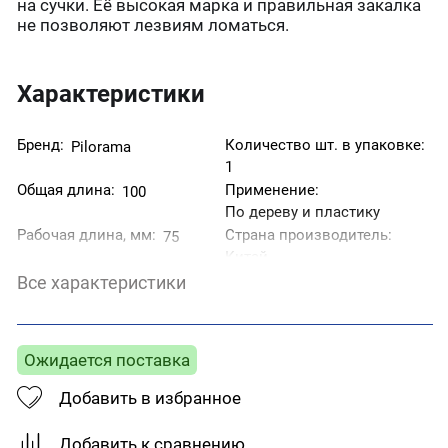
на сучки. Её высокая марка и правильная закалка
не позволяют лезвиям ломаться.
Характеристики
Бренд:
Количество шт. в упаковке:
Pilorama
1
Общая длина:
Применение:
100
По дереву и пластику
Рабочая длина, мм:
Страна производитель:
75
Китай
Тип пила:
Шаг:
Все характеристики
Прямолинейный
2,4
Ширина пропила:
4-30
Ожидается поставка
Добавить в избранное
Добавить к сравнению