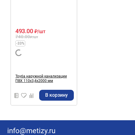
493.00
₽
/шт
740.00
₽
/шт
-33%
Труба наружной канализации
ПВХ 110х3,4х2000 мм
В корзину
info@metizy.ru