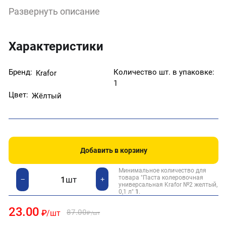
Преимущества:
Развернуть описание
- Материал легок в использовании;
- Не изменяет свойство краски;
- Высокое качество;
- Насыщенный цвет.
Характеристики
Расход:
100 мл/л, в зависимости от типа колеруемого
материала и насыщенности желаемого тона;
Бренд:
Количество шт. в упаковке:
Krafor
Объем: 100 мл.
1
Цвет:
Жёлтый
Добавить в корзину
Минимальное количество для
товара "Паста колеровочная
шт
+
−
универсальная Krafor №2 желтый,
0,1 л"
1
.
23.00
87.00
₽
/шт
₽
/шт