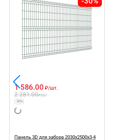
-30%
1 586.00
₽
/шт.
2 281.00
₽
/шт.
-30%
Панель 3D для забора 2030х2500х3-4