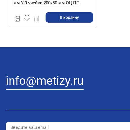
мм У-3 ячейка 200х50 мм ОЦ-ПП
RAL6005
В корзину
info@metizy.ru