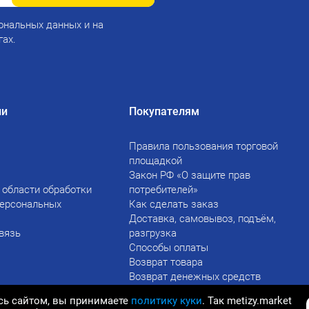
ональных данных и на
гах.
ии
Покупателям
Правила пользования торговой
площадкой
Закон РФ «О защите прав
 области обработки
потребителей»
персональных
Как сделать заказ
Доставка, самовывоз, подъём,
вязь
разгрузка
Способы оплаты
Возврат товара
Возврат денежных средств
сь сайтом, вы принимаете
политику куки
. Так metizy.market