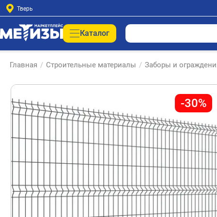
Тверь
Каталог
Главная
/
Строительные материалы
/
Заборы и ограждени
-30%