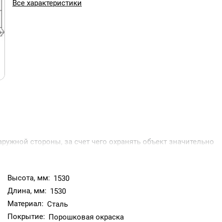
Все характеристики
ружной стороны, за счет чего охранять объект значительно
й застройки, не нарушают красоту прилегающих территорий и
Высота, мм:
1530
Длина, мм:
1530
Материал:
Сталь
Покрытие:
Порошковая окраска