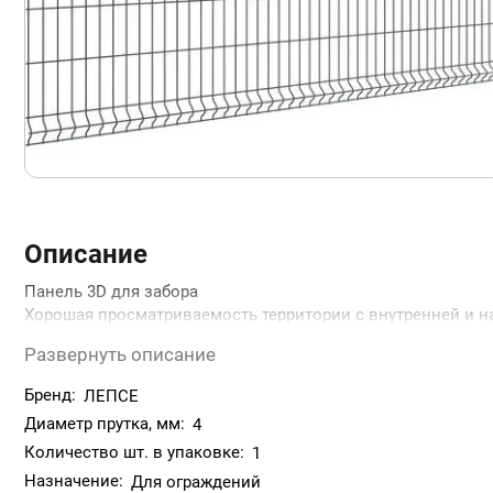
Описание
Панель 3D для забора
Хорошая просматриваемость территории с внутренней и на
проще.Эффектно выглядят даже в зонах плотной городско
Развернуть описание
ландшафта.
Бренд:
ЛЕПСЕ
Диаметр прутка, мм:
4
Количество шт. в упаковке:
1
Назначение:
Для ограждений