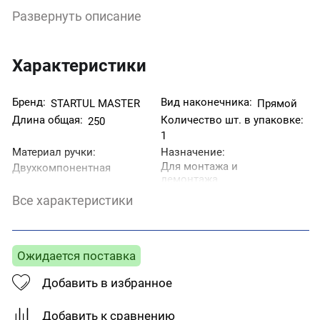
противоскользящая рукоятка. Наконечник
Развернуть описание
намагничен
Сертификат декларация о соответствии ЕАЭС №
BY/112 11.01. ТР010 003 22399
Упаковка индивидуальный подвес с отверстием
Характеристики
под крюк
Бренд:
Вид наконечника:
STARTUL MASTER
Прямой
Длина общая:
Количество шт. в упаковке:
250
1
Материал ручки:
Назначение:
Для монтажа и
Двухкомпонентная
демонтажа
резьбовых
Все характеристики
соединений,
находящихся под
напряжением
Страна производитель:
Тип отвертки:
Ожидается поставка
Китай
Диэлектрическая
Добавить в избранное
Добавить к сравнению