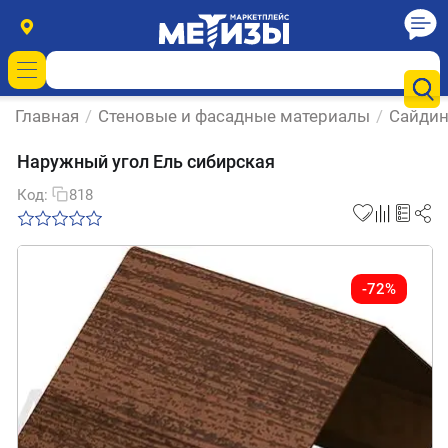
Главная
/
Стеновые и фасадные материалы
/
Сайдин
Наружный угол Ель сибирская
Код:
818
-72%