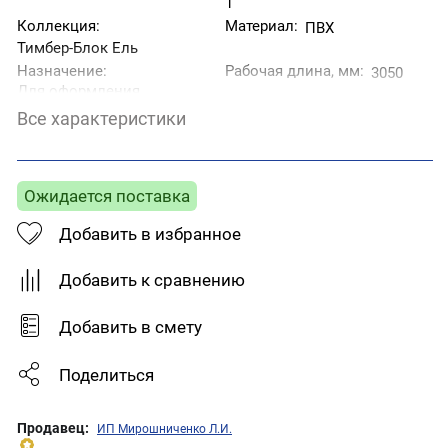
1
Коллекция:
Материал:
ПВХ
Тимбер-Блок Ель
Назначение:
Рабочая длина, мм:
3050
Для оформления
стыков двух
Все характеристики
перпендикулярно
расположенных друг
к другу стен.
Страна производитель:
Тип товара:
Наружный угол
Ожидается поставка
Беларусь
Фактура:
Цвет:
Добавить в избранное
Под дерево
Коричневый
Добавить к сравнению
Добавить в смету
Поделиться
Продавец:
ИП Мирошниченко Л.И.