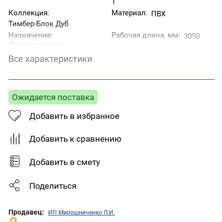
1
Коллекция:
Материал:
ПВХ
Тимбер-Блок Дуб
Назначение:
Рабочая длина, мм:
3050
Для установки
сайдинга на стену
Все характеристики
строения
Страна производитель:
Тип товара:
Наружный угол
Беларусь
Фактура:
Ожидается поставка
Цвет:
Под дерево
Коричневый
Добавить в избранное
Добавить к сравнению
Добавить в смету
Поделиться
Продавец:
ИП Мирошниченко Л.И.