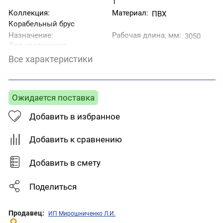
1
Коллекция:
Материал:
ПВХ
Корабельный брус
Назначение:
Рабочая длина, мм:
3050
Для соединения
панелей по
Все характеристики
горизонтали.
Страна производитель:
Тип товара:
H-профиль
Беларусь
соединительный
Ожидается поставка
Фактура:
Цвет:
Гладкая
Кремовый
Добавить в избранное
Добавить к сравнению
Добавить в смету
Поделиться
Продавец:
ИП Мирошниченко Л.И.