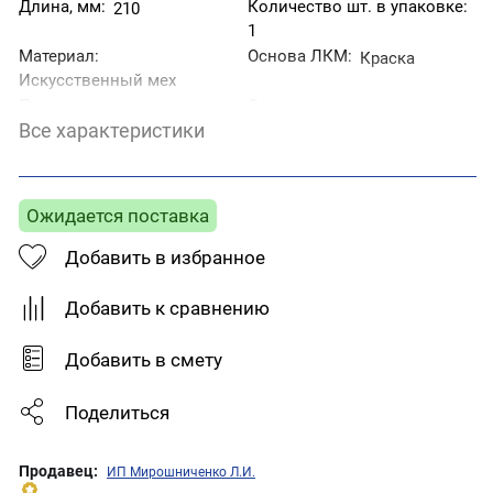
Длина, мм:
Количество шт. в упаковке:
210
1
Материал:
Основа ЛКМ:
Краска
Искусственный мех
Применение:
Страна производитель:
Для нанесения
Все характеристики
Россия
лакокрасочных
материалов
Тип товара:
Валик
Ожидается поставка
Добавить в избранное
Добавить к сравнению
Добавить в смету
Поделиться
Продавец:
ИП Мирошниченко Л.И.