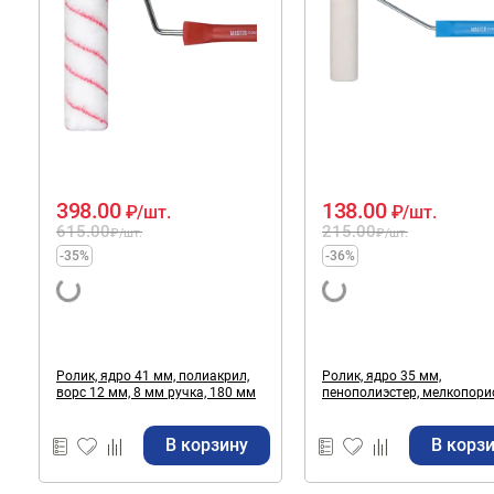
398.00
138.00
₽
/шт.
₽
/шт.
615.00
215.00
₽
/шт.
₽
/шт.
-35%
-36%
Ролик, ядро 41 мм, полиакрил,
Ролик, ядро 35 мм,
ворс 12 мм, 8 мм ручка, 180 мм
пенополиэстер, мелкопори
ручка 27 см, 100 мм
В корзину
В корз