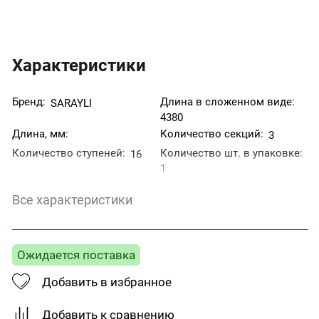
Характеристики
Бренд:
Длина в сложенном виде:
SARAYLI
4380
Длина, мм:
Количество секций:
3
Количество ступеней:
Количество шт. в упаковке:
16
1
Максимальная нагрузка:
Материал:
150
Алюминий
Все характеристики
Страна производитель:
Россия
Ожидается поставка
Добавить в избранное
Добавить к сравнению