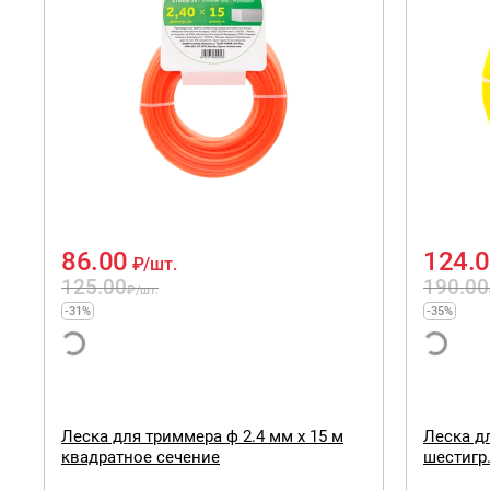
86.00
124.
₽
/шт.
125.00
190.00
₽
/шт.
-31%
-35%
Леска для триммера ф 2.4 мм х 15 м
Леска дл
квадратное сечение
шестигр