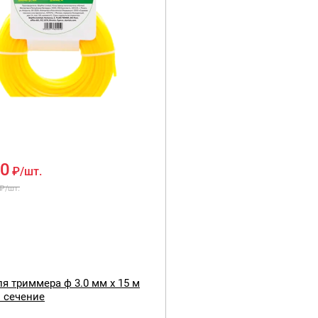
00
₽
/шт.
₽
/шт.
я триммера ф 3.0 мм х 15 м
. сечение