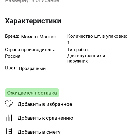
Развернуть описание
Области применения:
Комбинационное склеивание дерева, металла,
жесткого поливинилхлорида, кожи, резины,
войлока, пробки, Приклеивание декоративного
Характеристики
ламината, фурнитуры к ДСП, ДВП, МДФ, дереву,
Шпонирование и постформинг, Фиксирование
звукоизоляционных, изоляционных и акустических
Бренд:
Количество шт. в упаковке:
Момент Монтаж
панелей, подходит для пластиковых панелей и
1
различных настенных покрытий, Герметизация
Страна производитель:
Тип работ:
кромок для защиты изделий из дерева и фанеры
Для внутренних и
Россия
от влаги, Не пригоден для склеивания стиропора,
наружних
полиэтилена, полипропилена,
Цвет:
Прозрачный
пластифицированного ПВХ., Не рекомендуется для
склеивания посуды, контактирующей с пищей.
Ожидается поставка
Добавить в избранное
Добавить к сравнению
Добавить в смету