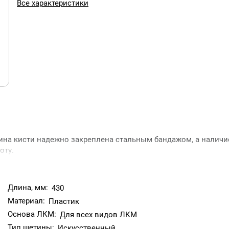
Все характеристики
ина кисти надежно закреплена стальным бандажом, а наличи
оту.
й без скручивания. Имеет искусственную щетину шириной 38
Длина, мм:
430
Материал:
Пластик
 материал, обеспечивая равномерное покрытие поверхности.
Основа ЛКМ:
 или специальный держатель после окончания малярных работ
Для всех видов ЛКМ
Тип щетины:
Искусственный