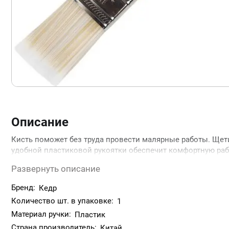
Описание
Кисть поможет без труда провести малярные работы. Щет
удобной пластиковой рукоятки обеспечит комфортную раб
Развернуть описание
Эффективно использовать кисть для однотипных движени
мм.
Бренд:
Кедр
Количество шт. в упаковке:
1
Кисть хорошо впитывает, держит и отдает лакокрасочный
Материал ручки:
Отверстие на конце кисти позволит повесить ее на стену
Пластик
Страна производитель:
Китай