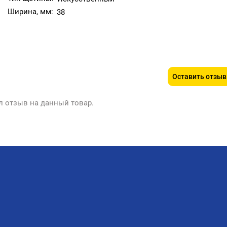
териалами, применяется для окрашивания различных
Ширина, мм:
38
Оставить отзыв
л отзыв на данный товар.