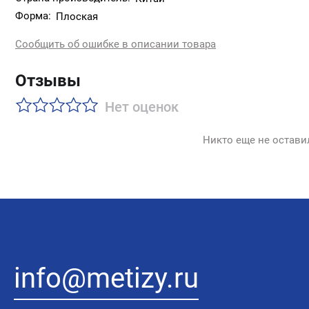
Кисть подходит для работы со всеми лакокрасочными ма
Форма:
Плоская
поверхностей.
Сообщить об ошибке в описании товара
Ширина: 38 мм;
Материал ворса: синтетический;
Отзывы
Материал ручки: пластик;
Материал бандажа: металл;
Нет оценок
Отверстие для подвешивания: есть;
Тип: плоская.
Никто еще не остави
info@metizy.ru