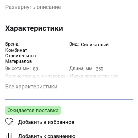
Морозостойкость: 35 циклов. ГОСТ 379-95. Марка
Развернуть описание
М-200. На одном поддоне 352 шт. Производство: г.
Тверь
Характеристики
Бренд:
Вид:
Силикатный
Комбинат
Строительных
Материалов
Высота мм:
Длина, мм:
88
250
Количество шт. в упаковке:
Марка прочности:
200
352
Все характеристики
Назначение:
Поверхность:
Строительный
Гладкий
Пустотность:
Страна производитель:
Пустотелый
Россия
Ожидается поставка
Цвет:
Ширина, мм:
Белый
120
Добавить в избранное
Добавить к сравнению