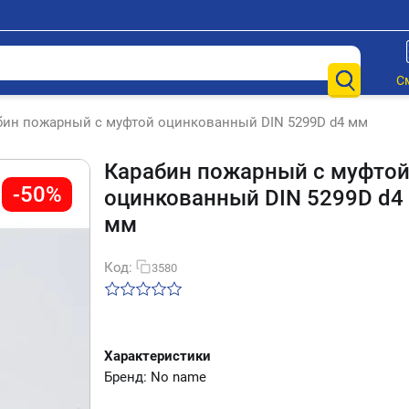
С
бин пожарный с муфтой оцинкованный DIN 5299D d4 мм
Карабин пожарный с муфто
-50%
оцинкованный DIN 5299D d4
мм
Код:
3580
Характеристики
Бренд: No name