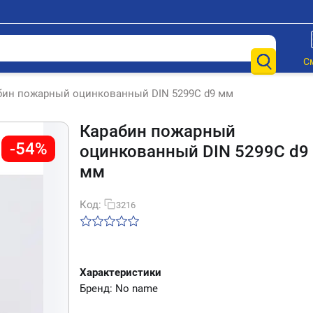
С
бин пожарный оцинкованный DIN 5299С d9 мм
Карабин пожарный
-54%
оцинкованный DIN 5299С d9
мм
Код:
3216
Характеристики
Бренд: No name