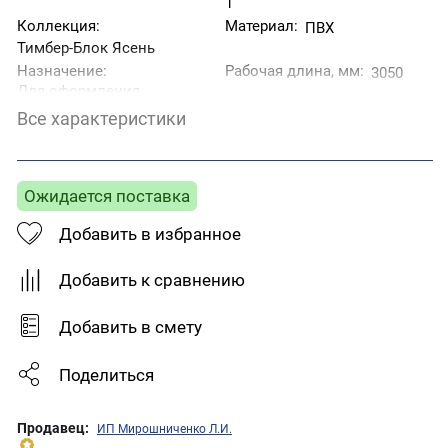
1
Коллекция:
Материал:
ПВХ
Тимбер-Блок Ясень
Назначение:
Рабочая длина, мм:
3050
Для оформления
оконных и дверных
Все характеристики
проемов.
Рабочая ширина, мм:
Страна производитель:
24
Беларусь
Тип товара:
Ожидается поставка
Фактура:
J- планка
Рифлёная
Добавить в избранное
Добавить к сравнению
Добавить в смету
Поделиться
Продавец:
ИП Мирошниченко Л.И.