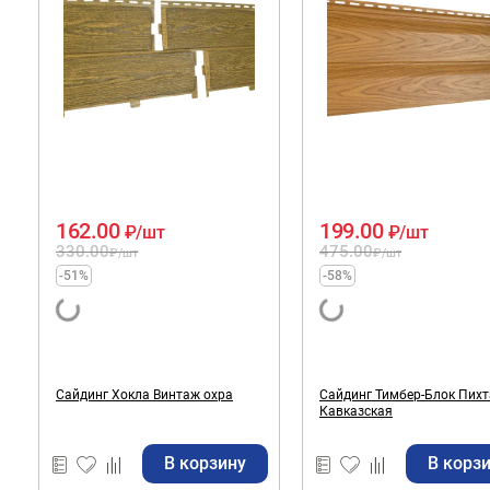
162.00
199.00
₽
/шт
₽
/шт
330.00
475.00
₽
/шт
₽
/шт
-51%
-58%
Сайдинг Хокла Винтаж охра
Сайдинг Тимбер-Блок Пихт
Кавказская
В корзину
В корз